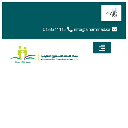
AR
0133311115
info@alhammad.sa​