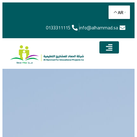
AR
0133311115
info@alhammad.sa​