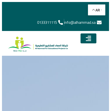
AR
0133311115
info@alhammad.sa​