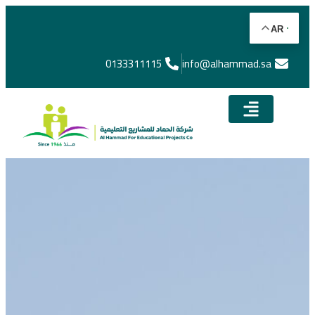
AR
0133311115
info@alhammad.sa​