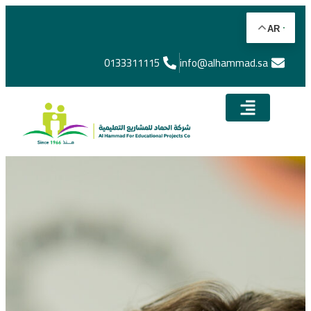
AR
0133311115
info@alhammad.sa​