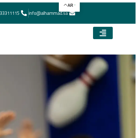
AR
33311115
info@alhammad.sa​